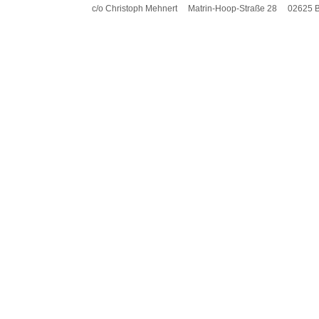
c/o Christoph Mehnert
Matrin-Hoop-Straße 28
02625 
Seite 1 von 2
1
2
Weiter