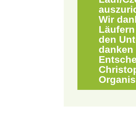
auszuri
Wir dan
Läufern
den Unte
danken 
Entsche
Christo
Organis