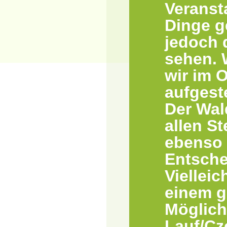
Veranst
Dinge g
jedoch 
sehen. W
wir im 
aufgeste
Der Wal
allen S
ebenso 
Entsche
Vielleic
einem g
Möglich
Lauf/Cz