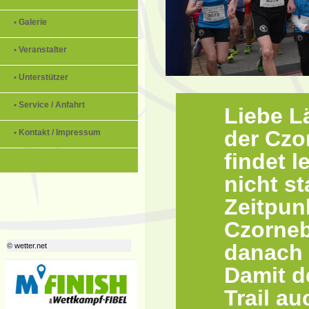
• Galerie
• Veranstalter
• Unterstützer
• Service / Anfahrt
Liebe L
der Czo
• Kontakt / Impressum
findet 
nicht s
Zeitpun
Czorneb
danach 
© wetter.net
Damit d
Trail au